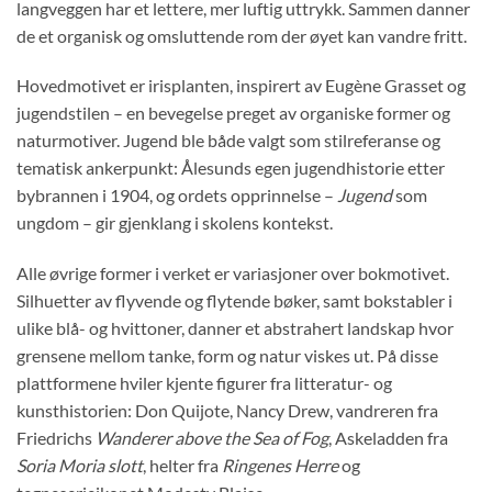
langveggen har et lettere, mer luftig uttrykk. Sammen danner
de et organisk og omsluttende rom der øyet kan vandre fritt.
Hovedmotivet er irisplanten, inspirert av Eugène Grasset og
jugendstilen – en bevegelse preget av organiske former og
naturmotiver. Jugend ble både valgt som stilreferanse og
tematisk ankerpunkt: Ålesunds egen jugendhistorie etter
bybrannen i 1904, og ordets opprinnelse –
Jugend
som
ungdom – gir gjenklang i skolens kontekst.
Alle øvrige former i verket er variasjoner over bokmotivet.
Silhuetter av flyvende og flytende bøker, samt bokstabler i
ulike blå- og hvittoner, danner et abstrahert landskap hvor
grensene mellom tanke, form og natur viskes ut. På disse
plattformene hviler kjente figurer fra litteratur- og
kunsthistorien: Don Quijote, Nancy Drew, vandreren fra
Friedrichs
Wanderer above the Sea of Fog
, Askeladden fra
Soria Moria slott
, helter fra
Ringenes Herre
og