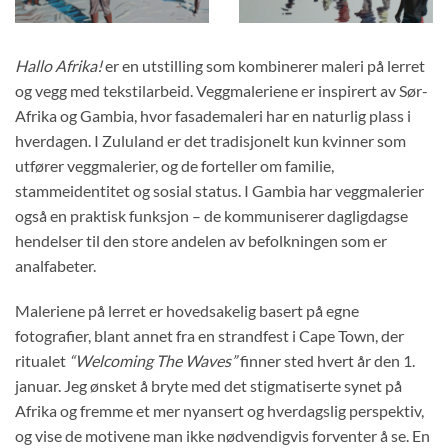
Hallo Afrika!
er en utstilling som kombinerer maleri på lerret
og vegg med tekstilarbeid. Veggmaleriene er inspirert av Sør-
Afrika og Gambia, hvor fasademaleri har en naturlig plass i
hverdagen. I Zululand er det tradisjonelt kun kvinner som
utfører veggmalerier, og de forteller om familie,
stammeidentitet og sosial status. I Gambia har veggmalerier
også en praktisk funksjon – de kommuniserer dagligdagse
hendelser til den store andelen av befolkningen som er
analfabeter.
Maleriene på lerret er hovedsakelig basert på egne
fotografier, blant annet fra en strandfest i Cape Town, der
ritualet
“Welcoming The Waves”
finner sted hvert år den 1.
januar. Jeg ønsket å bryte med det stigmatiserte synet på
Afrika og fremme et mer nyansert og hverdagslig perspektiv,
og vise de motivene man ikke nødvendigvis forventer å se. En